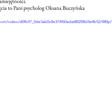
miejętności. 
ęcia to Pani psycholog Oksana Buczyńska
ic.com/video/d0fb47_0de3ab0c8e374f60ada680208d3e4b52/480p