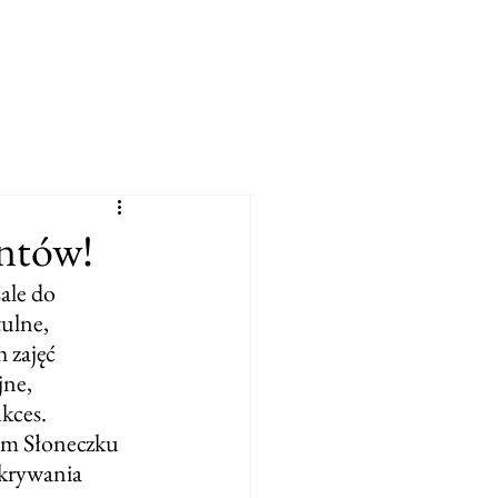
ntów!
ale do 
ulne, 
 zajęć 
ne, 
kces. 
zym Słoneczku 
dkrywania 