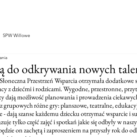
Home
O nas
SPW Zablocie
SPW Willowe
SPW Willowe
ania
ą do odkrywania nowych tale
Słoneczna Przestrzeń Wsparcia otrzymała dodatkowe s
cy z dziećmi i rodzicami. Wygodne, przestronne, przyt
y dają możliwość planowania i prowadzenia ciekawych
 grupowych różne gry: planszowe, teatralne, edukacyj
e - dają szanse każdemu dziecku otrzymać wsparcie i su
zuje tylko część zajęć i spotkań jakie się odbyły w nas
ędzie on zachętą i zaproszeniem na przyszły rok do o