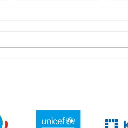
Warsz
Kolejne zajęcia wakacyjne tym
razem TUS