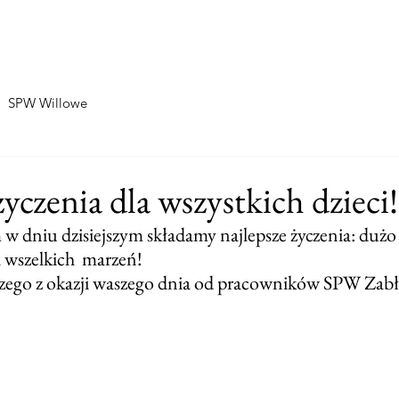
Home
O nas
SPW Zablocie
SPW Willowe
SPW Willowe
yczenia dla wszystkich dzieci!
w dniu dzisiejszym składamy najlepsze życzenia: dużo
a wszelkich  marzeń! 
szego z okazji waszego dnia od pracowników SPW Zabł