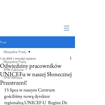
Post
Wszystkie Posty
7 sie 2023
1 minut(y) czytania
Wszystkie Posty
Odwiedziny pracowników
SPW Zablocie
UNICEFu w naszej Słonecznej
SPW Willowe
Przestrzeni!
15 lipca w naszym Centrum 
gościliśmy nową dyrektor 
regionalną UNICEF-U  Regine De 