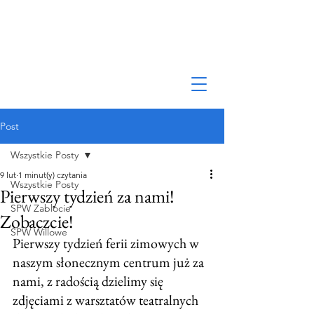
Post
Wszystkie Posty
9 lut
1 minut(y) czytania
Wszystkie Posty
Pierwszy tydzień za nami!
SPW Zablocie
Zobaczcie!
SPW Willowe
Pierwszy tydzień ferii zimowych w 
naszym słonecznym centrum już za 
nami, z radością dzielimy się 
zdjęciami z warsztatów teatralnych 