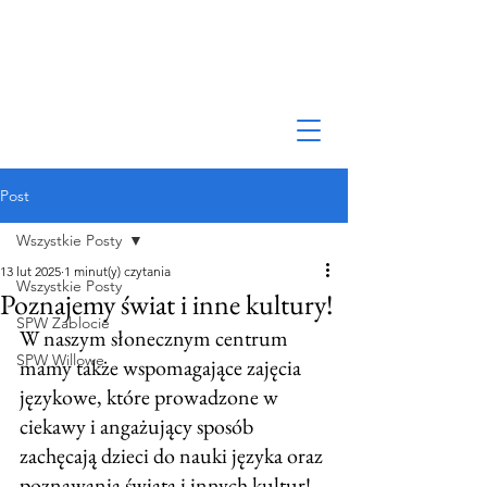
Post
Wszystkie Posty
13 lut 2025
1 minut(y) czytania
Wszystkie Posty
Poznajemy świat i inne kultury!
SPW Zablocie
W naszym słonecznym centrum 
SPW Willowe
mamy także wspomagające zajęcia 
językowe, które prowadzone w 
ciekawy i angażujący sposób 
zachęcają dzieci do nauki języka oraz 
poznawania świata i innych kultur!