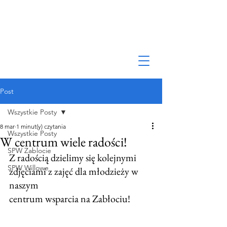
Post
Wszystkie Posty
8 mar
1 minut(y) czytania
Wszystkie Posty
W centrum wiele radości!
SPW Zablocie
Z radością dzielimy się kolejnymi 
SPW Willowe
zdjęciami z zajęć dla młodzieży w 
naszym 
centrum wsparcia na Zabłociu!