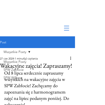
Post
Wszystkie Posty
27 cze 2024
1 minut(y) czytania
Wszystkie Posty
Wakacyjne zajęcia! Zapraszamy!
SPW Zablocie
Od 8 lipca serdecznie zapraszamy 
SPW Willowe
wszystkich na wakacyjne zajęcia w 
SPW Zabłocie! Zachęcamy do 
zapoznania się z harmonogramem 
zajęć na lipiec podanym poniżej. Do 
zobaczenia!