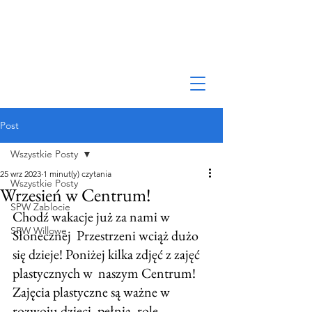
Post
Wszystkie Posty
25 wrz 2023
1 minut(y) czytania
Wszystkie Posty
Wrzesień w Centrum!
SPW Zablocie
Chodź wakacje już za nami w 
SPW Willowe
Słonecznej  Przestrzeni wciąż dużo 
się dzieje! Poniżej kilka zdjęć z zajęć 
plastycznych w  naszym Centrum! 
Zajęcia plastyczne są ważne w 
rozwoju dzieci, pełnią, rolę  