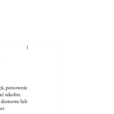
w
gii, ponownie 
ć szkolne 
a domowe lub 
er 