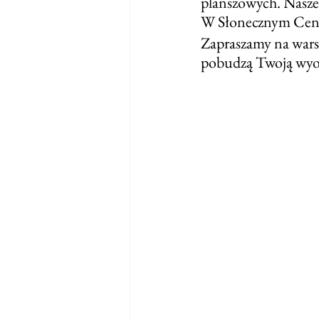
planszowych. Nasze 
W Słonecznym Centr
Zapraszamy na warsz
pobudzą Twoją wyobr