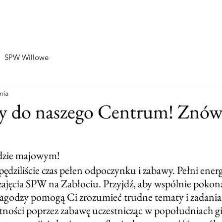
Home
O nas
SPW Zablocie
SPW Willowe
SPW Willowe
nia
y do naszego Centrum! Znó
zie majowym! 
pędziliście czas pełen odpoczynku i zabawy. Pełni ener
ajęcia SPW na Zabłociu. Przyjdź, aby wspólnie pokona
dagodzy pomogą Ci zrozumieć trudne tematy i zadani
ności poprzez zabawę uczestnicząc w popołudniach gi