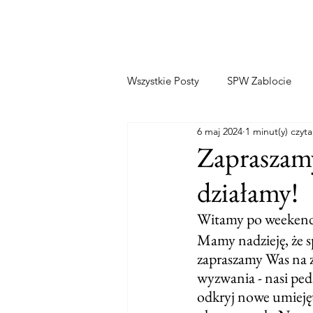
Wszystkie Posty
SPW Zablocie
6 maj 2024
1 minut(y) czyta
Zapraszam
działamy!
Witamy po weekend
Mamy nadzieję, że s
zapraszamy Was na z
wyzwania - nasi pe
odkryj nowe umiejęt