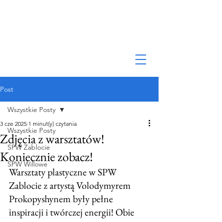
Post
Wszystkie Posty
3 cze 2025
1 minut(y) czytania
Wszystkie Posty
Zdjęcia z warsztatów!
SPW Zablocie
Koniecznie zobacz!
SPW Willowe
Warsztaty plastyczne w SPW 
Zablocie z artystą Volodymyrem 
Prokopyshynem były pełne 
inspiracji i twórczej energii! Obie 