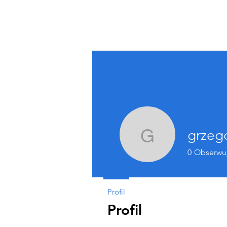
grzeg
grzegorz
0
Obserwu
Profil
Profil