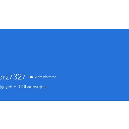
Home
O nas
SPW Zablocie
SPW Willowe
orz7327
Administrator
7327
jących
0
Obserwujesz