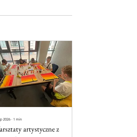
ip 2026
∙
1
min
rsztaty artystyczne z