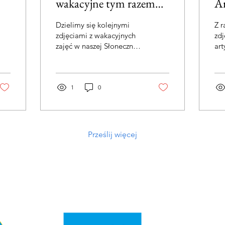
wakacyjne tym razem
Ar
TUS
Dzielimy się kolejnymi
Z r
zdjęciami z wakacyjnych
zdj
zajęć w naszej Słonecznej
art
Przestrzeni Wsparcia! Tym
któ
razem z zajęć Treningu
wak
Umiejętności Społecznych
Sło
(TUS). Podczas spotkań
1
0
Pod
uczestnicy rozwijają
maj
umiejętności
swo
komunikacyjne – uczą się
zdo
aktywnie słuchać,
wid
Prześlij więcej
reagować na wypowiedzi
są 
innych oraz zadawać
kolo
pytania. Zajęcia wspierają
wiz
również rozwój
ud
kompetencji społecznych,
pomagają lepiej radzić
sobie w trudnych
sytuacjach, rozpoznawać i