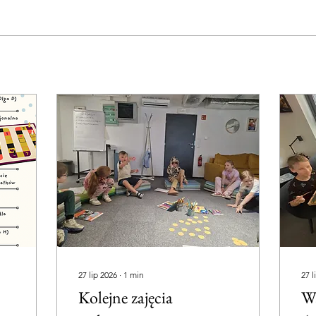
27 lip 2026
∙
1
min
27 l
Kolejne zajęcia
Wa