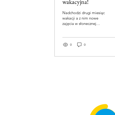
wakacyjna!
Nadchodzi drugi miesiąc
wakacji a z nim nowe
zajęcia w słonecznej
przestrzeni! Zapraszamy
do zapoznania się z
poniższym
harmonogramem zajęć
0
0
wakacyjnych na sierpień!