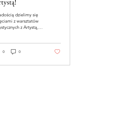
tystą!
adością dzielimy się
ęciami z warsztatów
ystycznych z Artystą,
re odbywają się przez
acje w naszej
necznej Przestrzeni!
czas zajęć uczestnicy
0
0
a okazję rozwijać
ją kreatywność i
lności manualne. Jak
ać efektem ich pracy
przepiękne, pełne
rów dzieła! Zgoda na
erunek została
zielona