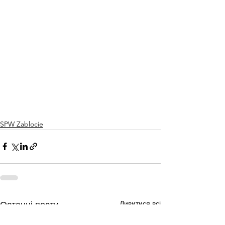
SPW Zablocie
Дивитися всі
Останні пости