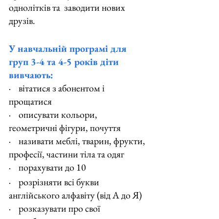
однолітків та  заводити нових 
друзів.
У навчальній програмі для 
груп 3-4 та 4-5 років діти 
вивчають:
·    вітатися з абонентом і 
прощатися
·    описувати кольори, 
геометричні фігури, почуття
·    називати меблі, тварин, фрукти, 
професії, частини тіла та одяг
·    порахувати до 10
·    розрізняти всі букви 
англійського алфавіту (від А до Я)
·    розказувати про свої 