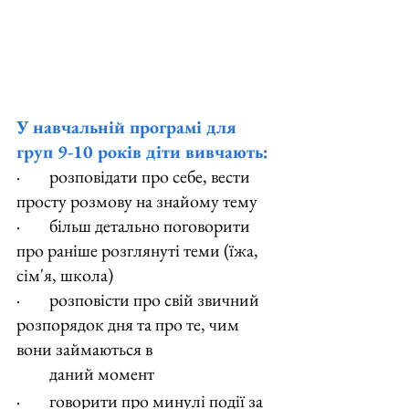
У навчальній програмі для 
груп 9-10 років діти вивчають:
·        розповідати про себе, вести 
просту розмову на знайому тему
·        більш детально поговорити 
про раніше розглянуті теми (їжа, 
сім'я, школа)
·        розповісти про свій звичний 
розпорядок дня та про те, чим 
вони займаються в
         даний момент
·        говорити про минулі події за 