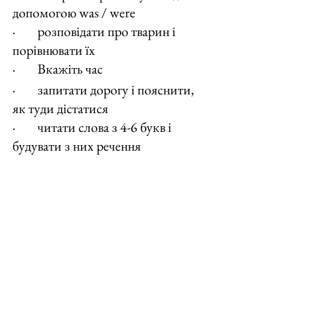
допомогою was / were
·        розповідати про тварин і 
порівнювати їх
·        Вкажіть час
·        запитати дорогу і пояснити, 
як туди дістатися
·        читати слова з 4-6 букв і 
будувати з них речення