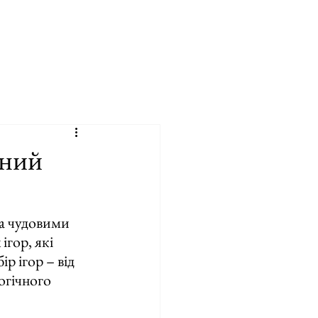
ений
а чудовими 
гор, які 
 ігор – від 
огічного 