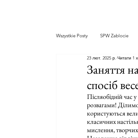
Wszystkie Posty
SPW Zablocie
23 лют. 2025 р.
Читати 1 
Заняття н
спосіб вес
Післяобідній час 
розвагами! Ділимос
користуються вели
класичних настільн
мислення, творчих 