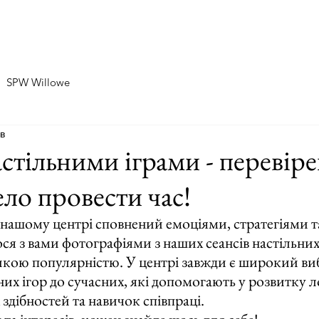
Home
Про нас
SPW Zablocie
SPW Willowe
SPW Willowe
хв
астільними іграми - перевір
ело провести час!
у нашому центрі сповнений емоціями, стратегіями т
я з вами фотографіями з наших сеансів настільних і
кою популярністю. У центрі завжди є широкий вибір
их ігор до сучасних, які допомогають у розвитку л
здібностей та навичок співпраці. 