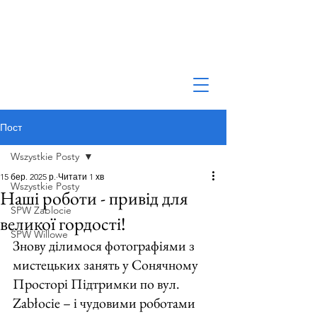
Пост
Wszystkie Posty
15 бер. 2025 р.
Читати 1 хв
Wszystkie Posty
Наші роботи - привід для
SPW Zablocie
великої гордості!
SPW Willowe
Знову ділимося фотографіями з 
мистецьких занять у Сонячному 
Просторі Підтримки по вул. 
Zabłocie – і чудовими роботами 