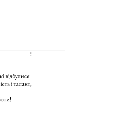
і відбулися 
ть і талант, 
оти! 