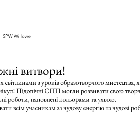
Home
Про нас
SPW Zablocie
SPW Willowe
SPW Willowe
жні витвори!
я світлинами з уроків образотворчого мистецтва, як
нікул! Підопічні СПП могли розвивати свою творчіс
ні роботи, наповнені кольорами та уявою. 
ти всім учасникам за чудову енергію та чудові роб