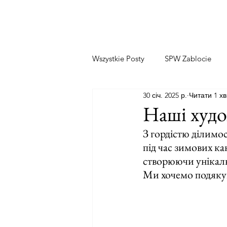
Wszystkie Posty
SPW Zablocie
30 січ. 2025 р.
Читати 1 хв
Наші худо
З гордістю ділимос
під час зимових ка
створюючи унікаль
Ми хочемо подякува