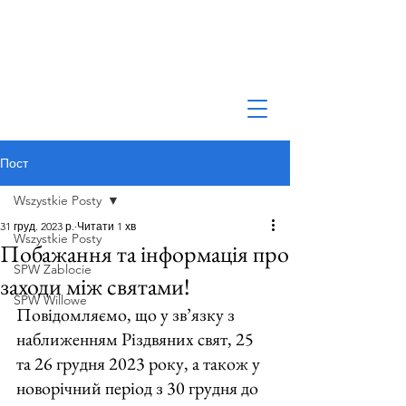
Пост
Wszystkie Posty
31 груд. 2023 р.
Читати 1 хв
Wszystkie Posty
Побажання та інформація про
SPW Zablocie
заходи між святами!
SPW Willowe
Повідомляємо, що у зв’язку з 
наближенням Різдвяних свят, 25 
та 26 грудня 2023 року, а також у 
новорічний період з 30 грудня до 