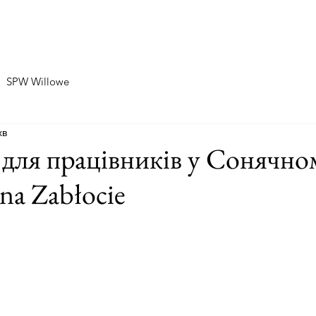
Home
Про нас
SPW Zablocie
SPW Willowe
SPW Willowe
хв
 для працівників у Сонячно
na Zabłocie