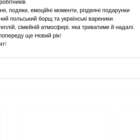
робітників.
ня, подяки, емоційні моменти, різдвяні подарунки
йний польський борщ та українські вареники.
еплій, сімейній атмосфері, яка триватиме й надалі.
 попереду ще Новий рік!
ят!