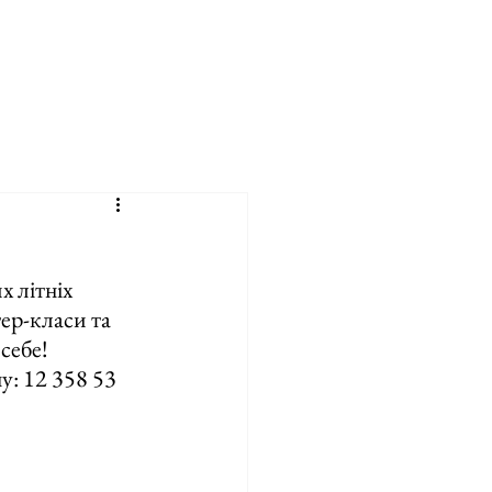
 літніх 
ер-класи та 
 себе!