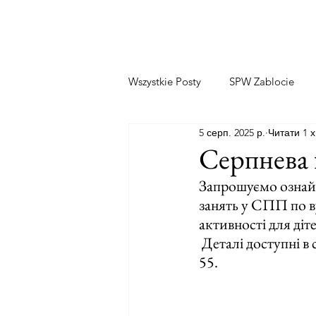
Wszystkie Posty
SPW Zablocie
5 серп. 2025 р.
Читати 1 х
Серпнева 
Запрошуємо ознайо
занять у СПП по ву
активності для діт
 Деталі доступні в секретаріаті нашого центру або за номером телефону: 12 358 53 
55.