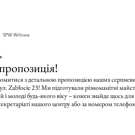
Home
Про нас
SPW Zablocie
SPW Willowe
SPW Willowe
в
пропозиція!
митися з детальною пропозицією наших серпневих
л. Zabłocie 23! Ми підготували різноманітні майст
ей і молоді будь-якого віку – кожен знайде щось для