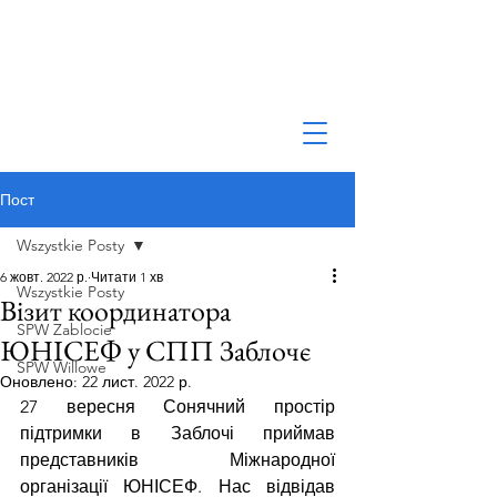
Пост
Wszystkie Posty
6 жовт. 2022 р.
Читати 1 хв
Wszystkie Posty
Візит координатора
SPW Zablocie
ЮНІСЕФ у СПП Заблочє
SPW Willowe
Оновлено:
22 лист. 2022 р.
27 вересня Сонячний простір 
підтримки в Заблочі приймав 
представників Міжнародної 
організації ЮНІСЕФ. Нас відвідав 