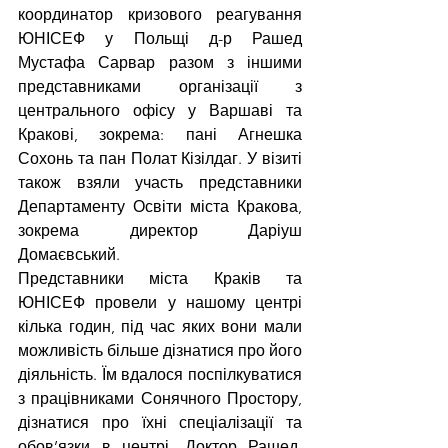
координатор кризового реагування 
ЮНІСЕФ у Польщі д-р Рашед 
Мустафа Сарвар разом з іншими 
представниками організації з 
центрального офісу у Варшаві та 
Кракові, зокрема: пані Агнешка 
Сохонь та пан Полат Кізілдаг. У візиті 
також взяли участь представники 
Департаменту Освіти міста Кракова, 
зокрема директор Даріуш 
Домаєвський.
Представники міста Краків та 
ЮНІСЕФ провели у нашому центрі 
кілька годин, під час яких вони мали 
можливість більше дізнатися про його 
діяльність. Їм вдалося поспілкуватися 
з працівниками Сонячного Простору, 
дізнатися про їхні спеціалізації та 
обов’язки в центрі. Доктор Рашед, 