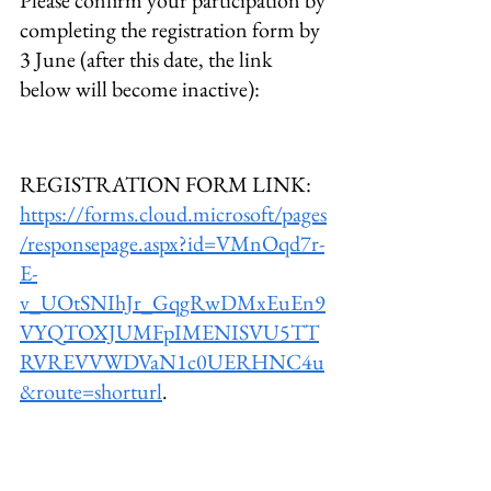
Please confirm your participation by 
completing the registration form by 
3 June (after this date, the link 
below will become inactive):
REGISTRATION FORM LINK: 
https://forms.cloud.microsoft/pages
/responsepage.aspx?id=VMnOqd7r-
E-
v_UOtSNIhJr_GqgRwDMxEuEn9
VYQTOXJUMFpIMENISVU5TT
RVREVVWDVaN1c0UERHNC4u
&route=shorturl
. 
On behalf of the organizers,