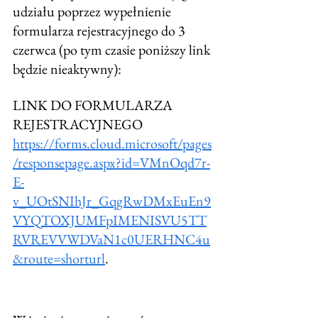
udziału poprzez wypełnienie 
formularza rejestracyjnego do 3 
czerwca (po tym czasie poniższy link 
będzie nieaktywny): 
LINK DO FORMULARZA 
REJESTRACYJNEGO 
https://forms.cloud.microsoft/pages
/responsepage.aspx?id=VMnOqd7r-
E-
v_UOtSNIhJr_GqgRwDMxEuEn9
VYQTOXJUMFpIMENISVU5TT
RVREVVWDVaN1c0UERHNC4u
&route=shorturl
. 